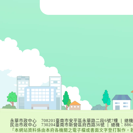
::: 跳到版腳內容
永華市政中心 708201臺南市安平區永華路二段6號7樓
總機︰
民治市政中心 730204臺南市新營區府西路36號
總機：886-6
「本網站資料係由本府各機關之電子檔或書面文字登打製作，