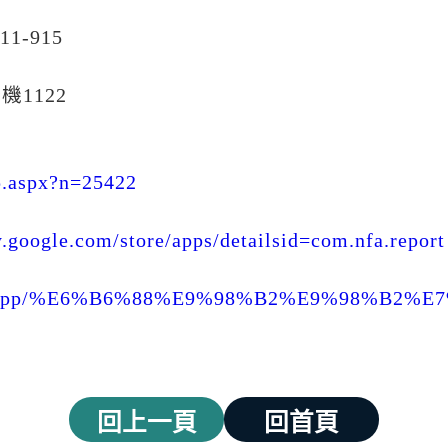
1-915
機1122
cp.aspx?n=25422
ay.google.com/store/apps/detailsid=com.nfa.report
om/tw/app/%E6%B6%88%E9%98%B2%E9%98%B2