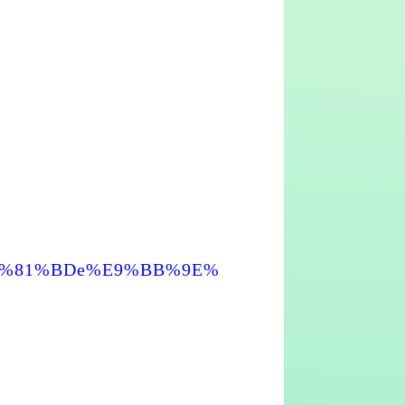
%E7%81%BDe%E9%BB%9E%