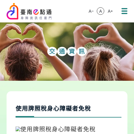
::: 跳到主要內容區塊
:::
交
通
資
訊
:::
使用牌照稅身心障礙者免稅